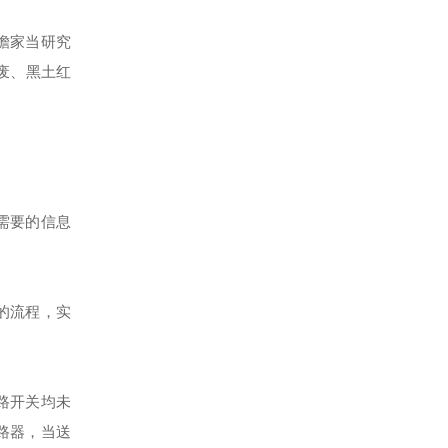
瞻家当研究
废、黑土红
需要的信息
的流程，实
路开关均未
路器，当送