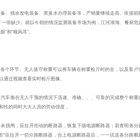
备、残余发电装备、黑臭水办理装备等，产销量继续走高。依据前
晋升了一倍缺少。就以今朝的情况监测装备市场为例，江河湖海、餐厨危
"和“顺风耳"。
的各个环节。无人值守称重可以将车辆在称重检斤时的全，以及客户
以通过视频查看实时检斤图像。
，汽车衡在无人干预的情况下迅速、准确、、、可靠的完成整个称重
和性的同时大大人员的劳动强度，
未跳闸，应拉开拒动的断路器，恢复下级电源断路器；若查明各分
若*应拉开一切分路断路器，合上电源断路器后，一一试送各分路断