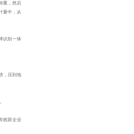
称重，然后
计量中，从
牌识别一体
磅，压到地
。
有效跟企业