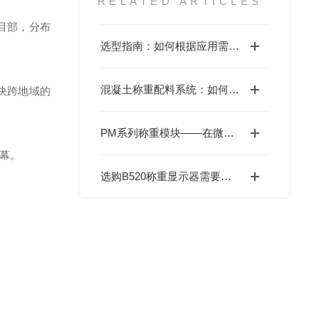
RELATED ARTICLES
目部，分布
选型指南：如何根据应用需求配置PM系列称重模块
混凝土称重配料系统：如何实现混凝土原料的精确配比？
决跨地域的
PM系列称重模块——在微小形变中捕捉料斗与平台的“克级真相“
幕。
选购B520称重显示器需要注意哪些方面？