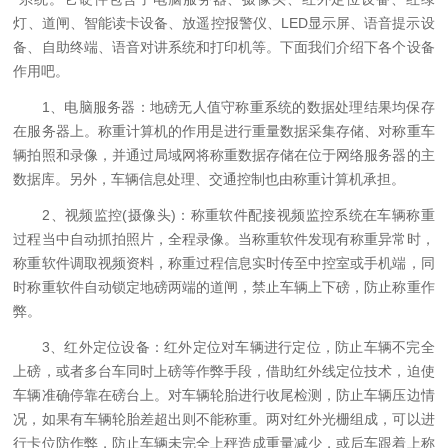
灯、道闸、智能读卡设备、放遥控报警仪、LED显示屏、语音提示设
备、自助终端、语音对讲系统和打印机等。下面我们介绍下各个设备
作用吧。
1、电脑服务器：地磅无人值守称重系统的数据处理结果均保存
在服务器上。称重计算机的作用是进行重量数据采集存储、对称重车
辆拍照和录像，并通过局域网将称重数据存储在位于网络服务器的主
数据库。另外，车辆信息处理、交通控制也由称重计算机承担。
2、视频监控(摄像头)：称重软件配接视频监控系统在车辆称重
过程当中自动抓拍照片，全程录像。当称重软件发现有称重异常时，
称重软件调取视频资料，称重过程信息实时传至中控室或手机端，同
时称重软件自动锁定地磅两端的道闸，禁止车辆上下磅，防止称重作
弊。
3、红外定位设备：红外定位对车辆进行定位，防止车辆不完全
上磅，或者多台车同时上磅等作弊手段，借助红外线定位技术，迫使
车辆准确停靠在磅台上。对车辆轮胎进行收尾检测，防止车辆压边情
况，如果有车辆轮胎差超出则不能称重。两对红外光栅组成，可以进
行卡位防作弊，防止车辆未完全上秤造成重量减少，或后车跟着上称