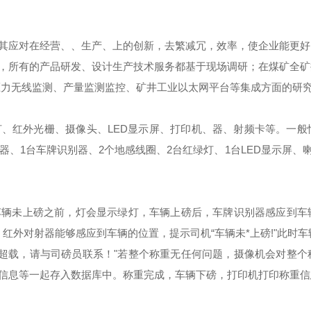
其应对在经营、、生产、上的创新，去繁减冗，效率，使企业能更好
，所有的产品研发、设计生产技术服务都基于现场调研；在煤矿全矿
压力无线监测、产量监测监控、矿井工业以太网平台等集成方面的研
、红外光栅、摄像头、LED显示屏、打印机、器、射频卡等。一般
、1台车牌识别器、2个地感线圈、2台红绿灯、1台LED显示屏、
车辆未上磅之前，灯会显示绿灯，车辆上磅后，车牌识别器感应到车
红外对射器能够感应到车辆的位置，提示司机“车辆未*上磅!"此时车
已超载，请与司磅员联系！"若整个称重无任何问题，摄像机会对整个
信息等一起存入数据库中。称重完成，车辆下磅，打印机打印称重信