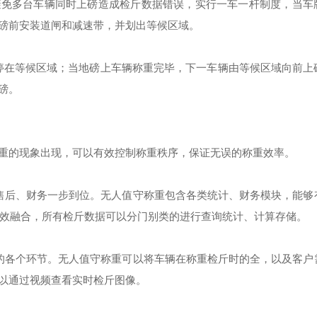
避免多台车辆同时上磅造成检斤数据错误，实行一车一杆制度，当车
磅前安装道闸和减速带，并划出等候区域。
停在等候区域；当地磅上车辆称重完毕，下一车辆由等候区域向前上
磅。
重的现象出现，可以有效控制称重秩序，保证无误的称重效率。
售后、财务一步到位。无人值守称重包含各类统计、财务模块，能够
有效融合，所有检斤数据可以分门别类的进行查询统计、计算存储。
的各个环节。无人值守称重可以将车辆在称重检斤时的全，以及客户
以通过视频查看实时检斤图像。