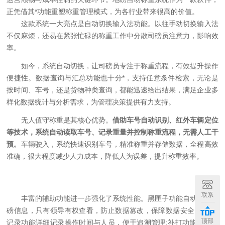
正凭借其*功能重塑称重管理模式，为各行业带来很高的价值。
这款系统一大亮点是自动切换输入法功能。以往手动切换输入法
不仅麻烦，还易在紧张忙碌的称重工作中分散司磅员注意力，影响效
率。
如今，系统自动切换，让司磅员专注于称重流程，有效提升操作
便捷性。数据查询与汇总功能也十分*，支持任意条件检索，无论是
按时间、车号，还是货物种类查询，都能迅速给出结果，满足企业多
样化数据统计与分析需求，为管理决策提供有力支持。
无人值守称重是其核心优势。
借助车号自动识别、红外车辆定位
等技术，系统自动读取车号、记录重量并控制称重流程，无需人工干
预。
车辆驶入，系统快速识别车号，精准称重并存储数据，全程高效
准确，很大程度减少人力成本，降低人为误差，提升称重效率。
联系
丰富的辅助功能进一步强化了系统性能。黑匣子功能自动记录过
磅信息，只有领导有权查看，防止数据篡改，保障数据安全;开关机
顶部
记录功能详细记录操作时间与人员，便于追溯管理;补打功能严格限