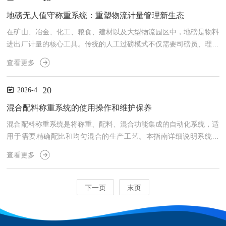
重效率、减少手工记录错误，并为企业资源计划（ERP）系统提供准
确的前端数据。一、系统基本构成地磅自动称重系统主要由以下部分
地磅无人值守称重系统：重塑物流计量管理新生态
组成：电子汽车衡本体：包括秤台、称重传感器、限位装置及基础...
在矿山、冶金、化工、粮食、建材以及大型物流园区中，地磅是物料
进出厂计量的核心工具。传统的人工过磅模式不仅需要司磅员、理货
员等多岗位人员，而且效率低下，高峰期车辆排队严重，更普遍存在
查看更多
着人情秤、数据篡改等管理漏洞。地磅无人值守称重系统融合了车牌
自动识别、红外定位、视频监控、道闸控制和称重管理软件等技术，
20
2026-4
将称重过程交由计算机和自动化设备处理，实现了车辆上磅、称重、
数据上传、票据打印的全流程无人干预。本文将系统阐述该系统的构
混合配料称重系统的使用操作和维护保养
成、运作流程及其为企业带来的管理变革。一、系统架构与自动化
混合配料称重系统是将称重、配料、混合功能集成的自动化系统，适
流...
用于需要精确配比和均匀混合的生产工艺。本指南详细说明系统操
作、混合控制、质量保证、维护保养等关键环节。一、系统配置与调
查看更多
试设备布局采用模块化设计，称重单元、输送单元、混合单元合理布
局，减少物料传输距离。设备间距满足操作和维护需求，安全通道宽
度不小于1米。基础要求混凝土基础厚度不小于300mm，承载力满足
下一页
末页
设备运行时的动载荷要求。设备安装水平度0.1mm/m，各单元相对
位置精度±2mm。气源系统配置独立气源，...