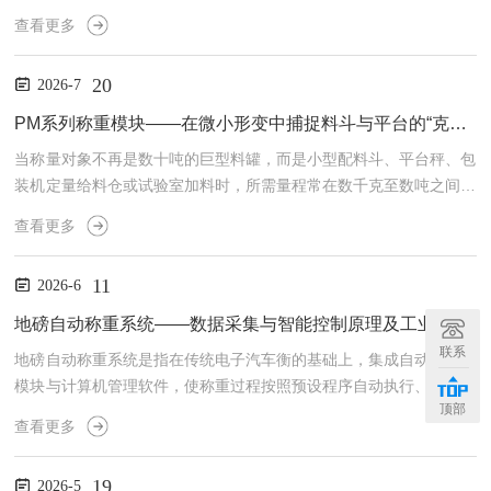
或地上衡称量既不现实也不安全。SWC515称重模块正是为解决这
查看更多
一"容器称重"难题而设计：它将高精度电阻应变式传感器与承托压
头、防翻转限位机构集成为独立模块，螺栓安装于容器支腿下方，把
20
2026-7
整个容器变成一个"大型电子秤"，在承受巨大静载荷的同时将重量信
号线性输出至称重仪表或PLC。力学传递与测量原理SWC515模块核
PM系列称重模块——在微小形变中捕捉料斗与平台的“克级真相“
心是一只经温度补偿与密封处理的柱式或双剪切梁应变传...
当称量对象不再是数十吨的巨型料罐，而是小型配料斗、平台秤、包
装机定量给料仓或试验室加料时，所需量程常在数千克至数吨之间，
且要求安装紧凑、对偏载不敏感、易于保洁。PM系列称重模块（多
查看更多
指基于悬臂梁或波纹管式传感器的低中量程称重模块）即针对此类场
景开发：它体积精巧，采用单点悬臂梁或双孔波纹管弹性体，对拉
11
2026-6
伸/压缩载荷均有良好响应，常直接安装于小型料斗底部或平台四
角，将局部受力转化为标准mV/V信号，是自动配料、定量包装及检
地磅自动称重系统——数据采集与智能控制原理及工业应用
重秤的核心感知元件。传感机理与模块构成PM模块中的传感器多为
联系
地磅自动称重系统是指在传统电子汽车衡的基础上，集成自动化控制
悬...
模块与计算机管理软件，使称重过程按照预设程序自动执行、数据自
顶部
动采集与存储的系统。它侧重于称重环节的自动化控制（如自动读取
查看更多
重量、自动打印磅单、自动区分皮重/毛重），既可以作为无人值守
系统的一部分，也可以作为有人值守情况下的辅助工具，旨在提高称
19
2026-5