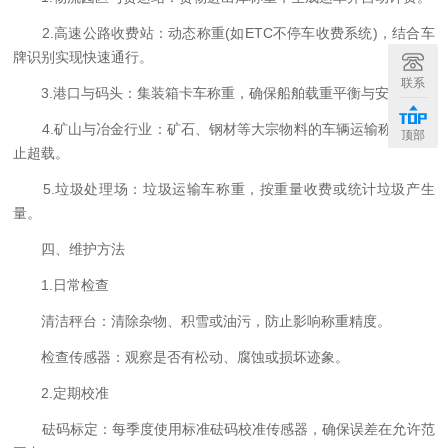
2.高速公路收费站：动态称重(如ETC不停车收费系统)，结合车
牌识别实现快速通行。
联系
3.港口与码头：集装箱卡车称重，确保船舶载重平衡与安全。
4.矿山与冶金行业：矿石、钢材等大宗物料的车辆运输称重，防
顶部
止超载。
5.垃圾处理场：垃圾运输车称重，按重量收费或统计垃圾产生
量。
四、维护方法
1.日常检查
清洁秤台：清除杂物、积雪或油污，防止影响称重精度。
检查传感器：观察是否有松动、腐蚀或损坏迹象。
2.定期校准
砝码标定：每季度使用标准砝码校准传感器，确保误差在允许范