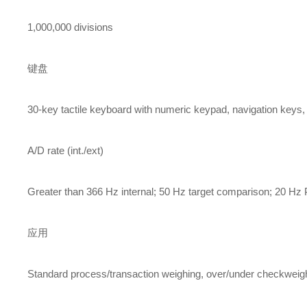
1,000,000 divisions
键盘
30-key tactile keyboard with numeric keypad, navigation keys,
A/D rate (int./ext)
Greater than 366 Hz internal; 50 Hz target comparison; 20 Hz
应用
Standard process/transaction weighing, over/under checkweighin