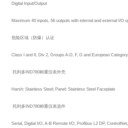
Digital Input/Output
Maximum 40 inputs, 56 outputs with internal and external I/O o
危险区域（防爆）认证
Class I and II, Div 2, Groups A-D, F, G and European Category
托利多IND780称重仪表外壳
Harsh: Stainless Steel; Panel: Stainless Steel Faceplate
托利多IND780称重仪表选件
Serial, Digital I/O, A-B Remote I/O, Profibus L2 DP, ControlN