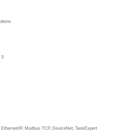
ptions
 3
et, Ethernet/IP, Modbus TCP, DeviceNet, TaskExpert