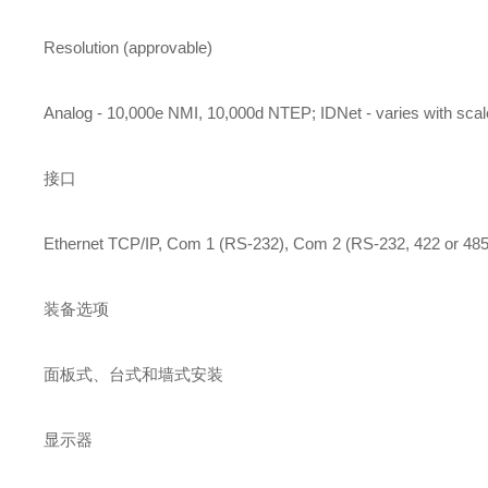
Resolution (approvable)
Analog - 10,000e NMI, 10,000d NTEP; IDNet - varies with sc
接口
Ethernet TCP/IP, Com 1 (RS-232), Com 2 (RS-232, 422 or 48
装备选项
面板式、台式和墙式安装
显示器