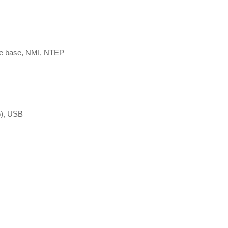
ale base, NMI, NTEP
5), USB