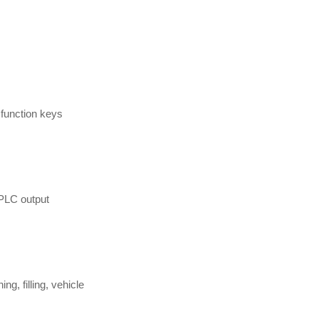
 function keys
 PLC output
g, filling, vehicle