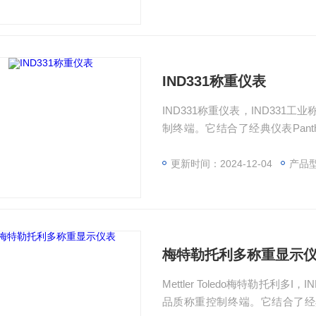
数设置与系统备份，以及更为*
IND331称重仪表
IND331称重仪表，IND33
制终端。它结合了经典仪表Pant
工业称重终端可广泛应用于化
能、方便的替换过程、丰富的接
更新时间：2024-12-04
产品型号
以及更为*的称重显示、定值控制
梅特勒托利多称重显示
Mettler Toledo梅特勒托利
品质称重控制终端。它结合了经典