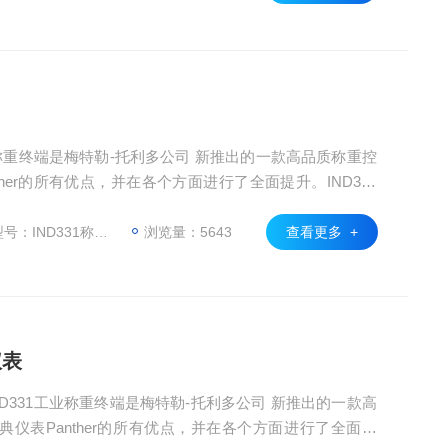
的称重显示、定值控制、检重分选
1工业称重终端是梅特勒-托利多公司 新推出的一款高品质称重控
her的所有优点，并在各个方面进行了全面提升。IND331
工、冶金、制药、烟草、食品等工业领域。显著提升的性
口配置、灵活的标定方法、便捷的参数设置与系统备份，
：IND331称重显示仪表
浏览量：5643
查看更多 +
、检重分选
仪表
多I，IND331工业称重终端是梅特勒-托利多公司 新推出的一款高
仪表Panther的所有优点，并在各个方面进行了全面提