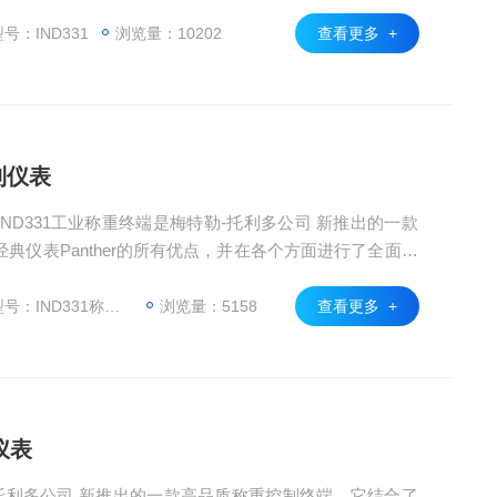
广泛应用于化工、冶金、制药、烟草、食品等工业领域。显著
丰富的接口配置、灵活的标定方法、便捷的参数设置与系
号：IND331
浏览量：10202
查看更多 +
、定值控制、检重分选
控制仪表
仪表，IND331工业称重终端是梅特勒-托利多公司 新推出的一款
典仪表Panther的所有优点，并在各个方面进行了全面提
广泛应用于化工、冶金、制药、烟草、食品等工业领域。显著
丰富的接口配置、灵活的标定方法、便捷的参数设置与系
：IND331称重显示仪表
浏览量：5158
查看更多 +
、定值控制、检重分选
仪表
勒-托利多公司 新推出的一款高品质称重控制终端。它结合了