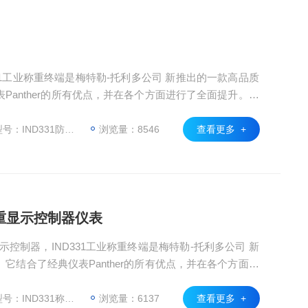
D331工业称重终端是梅特勒-托利多公司 新推出的一款高品质
anther的所有优点，并在各个方面进行了全面提升。IN
于化工、冶金、制药、烟草、食品等工业领域。显著提升的
的接口配置、灵活的标定方法、便捷的参数设置与系统备
IND331防尘式称重仪表
浏览量：8546
查看更多 +
值控制、检重分选
称重显示控制器仪表
显示控制器，IND331工业称重终端是梅特勒-托利多公司 新
它结合了经典仪表Panther的所有优点，并在各个方面进
称重终端可广泛应用于化工、冶金、制药、烟草、食品等工业
替换过程、丰富的接口配置、灵活的标定方法、便捷的参
：IND331称重显示仪表
浏览量：6137
查看更多 +