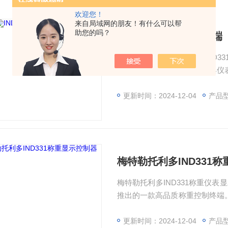
欢迎您！
来自局域网的朋友！有什么可以帮
助您的吗？
IND331防尘式称重终端
IND331防尘式称重终端，IN
称重控制终端。它结合了经典仪表P
D331工业称重终端可广泛应用
性能、方便的替换过程、丰富
更新时间：2024-12-04
产品型号：
份，以及更为*的称重显示、定
梅特勒托利多IND331
梅特勒托利多IND331称重仪表
推出的一款高品质称重控制终端。
行了全面提升。IND331工业
领域。显著提升的性能、方便的
更新时间：2024-12-04
产品型号