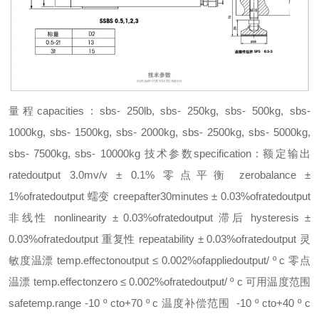
量程capacities : sbs- 250lb, sbs- 250kg, sbs- 500kg, sbs-
1000kg, sbs- 1500kg, sbs- 2000kg, sbs- 2500kg, sbs- 5000kg,
sbs- 7500kg, sbs- 10000kg 技术参数specification : 额定输出
ratedoutput 3.0mv/v ± 0.1% 零点平衡 zerobalance ±
1%ofratedoutput 蠕变 creepafter30minutes ± 0.03%ofratedoutput
非线性 nonlinearity ± 0.03%ofratedoutput 滞后 hysteresis ±
0.03%ofratedoutput 重复性 repeatability ± 0.03%ofratedoutput 灵
敏度温漂 temp.effectonoutput ≤ 0.002%ofappliedoutput/ º c 零点
温漂 temp.effectonzero ≤ 0.002%ofratedoutput/ º c 可用温度范围
safetemp.range -10 º cto+70 º c 温度补偿范围 -10 º cto+40 º c