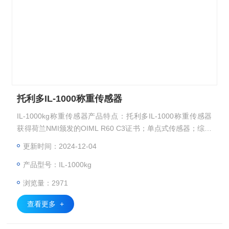
托利多IL-1000称重传感器
IL-1000kg称重传感器产品特点：托利多IL-1000称重传感器
获得荷兰NMI颁发的OIML R60 C3证书；单点式传感器；综合
精度高；长期稳定性好 四角偏差已补偿；优质合金钢，表面
更新时间：2024-12-04
镀镍；防护等级IP67 适用于大台面，有冲击力的场合的台
产品型号：IL-1000kg
秤、面粉秤、皮带秤等
浏览量：2971
查看更多 +