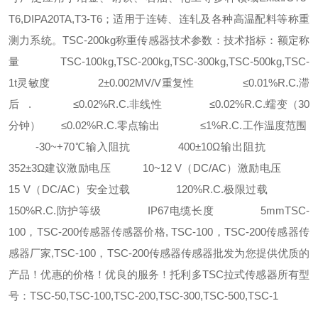
T6,DIPA20TA,T3-T6；适用于连铸、连轧及各种高温配料等称重
测力系统。
TSC-200kg称重传感器技术参数：技术指标：
额定称
量 TSC-100kg,TSC-200kg,TSC-300kg,TSC-500kg,TSC-
1t
灵敏度 2±0.002MV/V
重复性 ≤0.01%R.C.
滞
后 . ≤0.02%R.C.
非线性 ≤0.02%R.C.
蠕变（30
分钟） ≤0.02%R.C.
零点输出 ≤1%R.C.
工作温度范围
-30~+70℃
输入阻抗 400±10Ω
输出阻抗
352±3Ω
建议激励电压 10~12 V（DC/AC）
激励电压
15 V（DC/AC）
安全过载 120%R.C.
极限过载
150%R.C.
防护等级 IP67
电缆长度 5mm
TSC-
100，TSC-200传感器传感器价格, TSC-100，TSC-200传感器传
感器厂家,TSC-100，TSC-200传感器传感器批发
为您提供优质的
产品！优惠的价格！优良的服务！
托利多TSC拉式传感器所有型
号：TSC-50,TSC-100,TSC-200,TSC-300,TSC-500,TSC-1