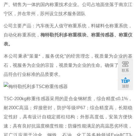
产、销售为一体的国内称重技术企业。公司占地面坐落于南京江
宁区，并在常州，苏州设立技术服务团队
公司主要产品：汽车衡无人值守称重系统，料罐料仓称重系统，
自动化称重系统，
梅特勒托利多称重模块、称重传感器、称重仪
表。
本公司秉承“策量*，服务优化”的经营理念，视质量为企业的基
石，视服务为企业的宗旨，视质量为企业的生命。确保了每个产
联系
品符合行业标准的品质要求。
顶部
TSC-200kg称重传感器采用的是合金钢材质，综合精度≤0.1%，
耐200C高温；焊接密封，防护等级IP67；综合精度高，长期稳
定性好，具有设计自稳定摇柱结构；外形高度低，安装方便快
速；具有良好抗温度梯度性能；防爆性能满足的高温恶劣环境，
可广泛应用于冶金、钢铁、石油、化工等多种领域ExiaⅡCT3-