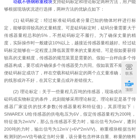
动载不锈钢称重模块
支持砝码标定和理论标定两种方法，用户能
够根据现场状况进行选择，两种方法的优缺点如下：
(1) 砝码标定：经过标准砝码或者分量已知的物体对秤进行标
定，能够获得较高的丈量精度。可是砝码标定时，砝码分量需要大于
传感器量程总和的5%，不然砝码标定不履行。为了确保丈量的精
度，实际操作时一般建议10%以上，越接近传感器量程越好。经过砝
码标定能够在一定程度上降低装置带来的丈量差错。可是假如要获得
较高的丈量精度，传感器的规范装置是需要的。假如一台秤由多个传
感器构成，要尽或许确保多个传感器受力共同。假如装置不规范，即
便砝码标定成功了，秤在空载和砝码标定的两个点丈量准确，可是秤
联系
的线形或许不好，在其它丈量点或许差错很大。
顶部
(2) 理论标定：关于一些量程几百吨的传感器，现场或许不具备
砝码或实物标定的条件，此刻能够采用理论标定。理论标定是基于传
感器厂家提供的技术参数(传感器量程和特征值)，其原理如下：
SIWAREX U给传感器的供电电压为6V，假定传感器量程为200吨，
特征值为2mV/V，那么当传感器不受力时，输出信号为0mV，遭到
200吨的力时，输出信号为12mV (=6V*2mV/V)。称重模块根据当时
检测到的mV信号确定当时分量，该分量包含秤体自重、称量的物料