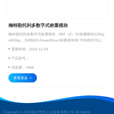
梅特勒托利多数字式称重模块
梅特勒托利多数字式称重模块，MM（D）SS称重模块220kg-
4400kg，SWB605 PowerMount称重模块将 POWERCELL技
术的优势用于过程称重。 该数字技术提供持续生产高质量产
更新时间：2024-12-04
品批次所需的精确度和可靠性。 自动数字补偿保持很高的称
产品型号：
重精度。 称重传感器网络了麻烦的接线盒，从而增强其可靠
性。 内置的诊断系统称重传感器的性能，并提示秤操作人员
浏览量：2986
何时需要进行维护。
查看更多 +
Copyright © 2026南京世伦工业设备有限公司 All Rights