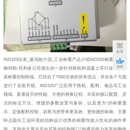
联系
IND320仪表_通讯能力强_工业称重
产品介绍
IND320称重仪表是
顶部
梅特勒-托利多公司推出的一款针对路机和混凝土等行业的高品
质称重控制终端。它结合了T600仪表的所有优点，并在各个方面
进行了全面升级。IND320广泛应用于路机、配料、食品等工业
领域。显著提升的性能、方便的替换过程、丰富的接口配置、灵
活的标定方法、便捷的参数设置与备份，以及更为*的称重显
示、定值配料控制，必将为您带来更高效、更快捷的体验。
主要
特点
面向工业环境的结构设计
优秀的称重性能
人性化的操作界
面，支持中文显示
安全可靠的控制接口
*的通讯能力
丰富的附件