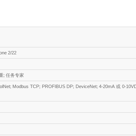
ne 2/22
重; 任务专家
trolNet; Modbus TCP; PROFIBUS DP; DeviceNet; 4-20mA 或 0-