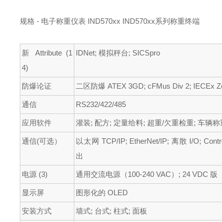
规格 - 电子称重仪表 IND570xx IND570xx系列称重终端
新 Attribute (1
IDNet; 模拟秤台; SICSpro
4)
防爆论证
二区防爆 ATEX 3GD; cFMus Div 2; IECEx Zo
通信
RS232/422/485
应用软件
灌装; 配方; 定量给料; 超重/欠重检重; 车辆称
通信(可选）
以太网 TCP/IP; EtherNet/IP; 离散 I/O; Con
出
电源 (3)
通用交流电源（100-240 VAC）; 24 VDC 版
显示屏
图形化的 OLED
安装方式
墙式; 台式; 柱式; 面板