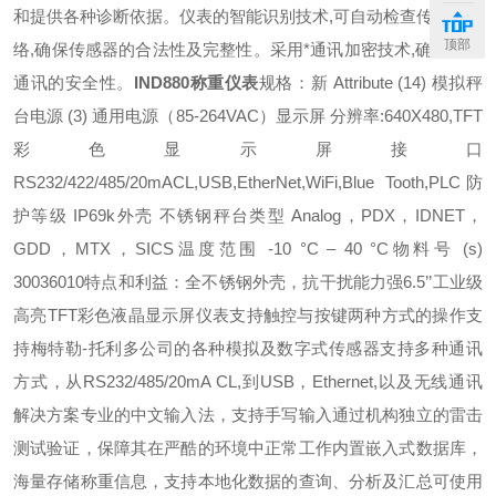
和提供各种诊断依据。仪表的智能识别技术,可自动检查传感器网
顶部
络,确保传感器的合法性及完整性。采用*通讯加密技术,确保数据
通讯的安全性。
IND880称重仪表
规格：
新 Attribute (14) 模拟秤
台
电源 (3) 通用电源（85-264VAC）
显示屏 分辨率:640X480,TFT
彩色显示屏
接口
RS232/422/485/20mACL,USB,EtherNet,WiFi,Blue Tooth,PLC
防
护等级 IP69k
外壳 不锈钢
秤台类型 Analog，PDX，IDNET，
GDD，MTX，SICS
温度范围 -10 °C – 40 °C
物料号 (s)
30036010
特点和利益：
全不锈钢外壳，抗干扰能力强
6.5’’工业级
高亮TFT彩色液晶显示屏
仪表支持触控与按键两种方式的操作
支
持梅特勒-托利多公司的各种模拟及数字式传感器
支持多种通讯
方式，从RS232/485/20mA CL,到USB，Ethernet,以及无线通讯
解决方案
专业的中文输入法，支持手写输入
通过机构独立的雷击
测试验证，保障其在严酷的环境中正常工作
内置嵌入式数据库，
海量存储称重信息，支持本地化数据的查询、分析及汇总
可使用