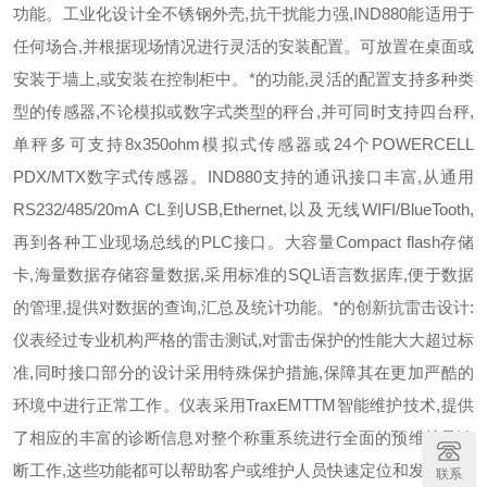
功能。工业化设计全不锈钢外壳,抗干扰能力强,IND880能适用于
任何场合,并根据现场情况进行灵活的安装配置。可放置在桌面或
安装于墙上,或安装在控制柜中。
*的功能,灵活的配置
支持多种类
型的传感器,不论模拟或数字式类型的秤台,并可同时支持四台秤,
单秤多可支持8x350ohm模拟式传感器或24个POWERCELL
PDX/MTX数字式传感器。IND880支持的通讯接口丰富,从通用
RS232/485/20mA CL到USB,Ethernet,以及无线WIFI/BlueTooth,
再到各种工业现场总线的PLC接口。大容量Compact flash存储
卡,海量数据存储容量数据,采用标准的SQL语言数据库,便于数据
的管理,提供对数据的查询,汇总及统计功能。
*的创新
抗雷击设计:
仪表经过专业机构严格的雷击测试,对雷击保护的性能大大超过标
准,同时接口部分的设计采用特殊保护措施,保障其在更加严酷的
环境中进行正常工作。仪表采用TraxEMTTM智能维护技术,提供
了相应的丰富的诊断信息对整个称重系统进行全面的预维护及诊
断工作,这些功能都可以帮助客户或维护人员快速定位和发现问题
联系