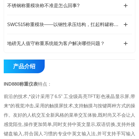
不锈钢称重模块称不准是怎么回事?
SWC515称重模块——以钢性承压结构，扛起料罐称重的“静载荷基石“
地磅无人值守称重系统能为客户解决哪些问题？
产品介绍
IND880称重仪表
特点：
前沿的技术,*设计
采用了6.5" 工业级高亮TFT彩色液晶显示屏,带
来*的视觉冲击,采用的触摸屏技术,支持触摸与按键两种方式的操
作。友好的人机交互全新风格的菜单交互体验,既时尚又不会让人
感觉陌生,操作更加简单,同时支持中英文显示,双语切换,支持外接
键盘输入,符合国人习惯的专业中英文输入法,并可支持手写输入