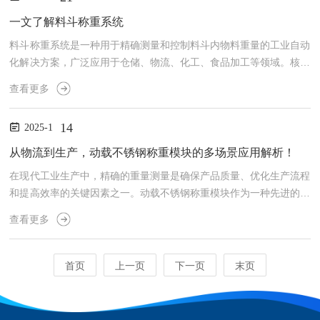
人工干预，车辆停靠后自动触发称重流程，缩短等待时间(效率提升3
0%~50%)。支持多车连续称重(如排队车辆自动依次称重)。2.高精度
一文了解料斗称重系统
测量采用高精度称重传感器(误差范围&plusm...
料斗称重系统是一种用于精确测量和控制料斗内物料重量的工业自动
化解决方案，广泛应用于仓储、物流、化工、食品加工等领域。核心
功能1.实时称重动态/静态测量：支持料斗内物料的瞬时重量和累积
查看更多
重量。精度等级：0.1kg~1吨(根据传感器选型)。2.数据管理历史记
录：存储称重数据(时间戳、操作员信息)。统计分析：生成日报表、
14
2025-1
月报表及趋势图表。3.报警与控制超限报警：重量上下限阈值触发声
光报警或短信通知。自动控制：联动给料机、输送带等设备(如重量
从物流到生产，动载不锈钢称重模块的多场景应用解析！
不足时启动补料)。4.安全防护过载保护：防止...
在现代工业生产中，精确的重量测量是确保产品质量、优化生产流程
和提高效率的关键因素之一。动载不锈钢称重模块作为一种先进的重
量检测设备，以其卓越的性能和可靠性，成为了工业计量领域的革新
查看更多
者。它不仅能够在动态条件下提供准确的重量数据，还能适应各种恶
劣的工作环境，为各行各业提供了强有力的支持。不锈钢称重模块是
一种用于测量物体重量变化的装置，特别适用于需要在运动状态下进
首页
上一页
下一页
末页
行重量监测的场合。这种模块通常由不锈钢材质制成，具有耐腐蚀、
耐磨损的特点，能够在潮湿、多尘等恶劣环境中长期稳定工作。其
核...