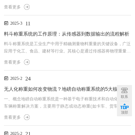
据食品加工的规模、精度要求和物料特性，选择相应量程、精度和材
查看更多
质的料斗称重系统。例如，对于精细的烘焙食品加工，可能需要精度
达到克级的称重系统;对于处理潮湿或腐蚀性物料的场景，要选择具
11
2025-3
有防腐蚀功能的料斗。配备物料输送设备：采用螺旋输送机、皮带输
送机、气力输送系统等，将各种原料输送至对应的料斗上方。这些输
料斗称重系统的工作原理：从传感器到数据输出的流程解析
送设备应具备可调节输送速度和流量的功能，以配合料斗称重系统
料斗称重系统是工业生产中用于精确测量物料重量的关键设备，广泛
的...
应用于化工、食品、建材等行业。其核心是通过传感器将物理重量转
化为电信号，再经过一系列处理最终输出可用的数据。​1.传感器：重
查看更多
量信号的“捕捉者”​传感器是系统的核心部件，负责将料斗中物料的重
量转化为电信号。常见的传感器类型包括：​应变片式称重传感器：利
24
2025-2
用金属弹性体受力变形时电阻值变化的原理(应变效应)，通过惠斯通
电桥电路输出电信号。​压电式传感器：通过压电材料(如石英晶体)在
无人化称重如何改变物流？地磅自动称重系统的5大核心优势
受力时产生电荷的特性，将重量转化为电信号。工...
联系
一、概念地磅自动称重系统是一种基于电子称重技术和自动化控制的
车辆称重解决方案，主要用于静态或动态称重(如卡车、货车、集装
顶部
箱等)。其核心功能是通过无人值守的方式自动完成称重、数据记
查看更多
录、车辆识别及费用结算(如物流计费、高速公路收费)，广泛应用于
物流、交通、制造业、港口等领域。二、核心优势1.高效自动化无需
21
2025-2