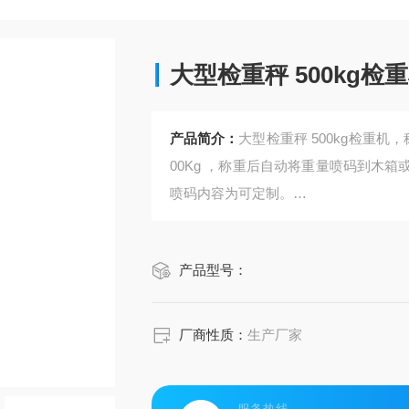
大型检重秤 500kg检
产品简介：
大型检重秤 500kg检重
00Kg ，称重后自动将重量喷码到木
喷码内容为可定制。
重量选别秤|重量分选机|动态称重自动
台面滚筒采用冷拔无缝不锈钢钢管直径Φ7
产品型号：
mm，滚筒承载面高出线体两侧框架不小
厂商性质：
生产厂家