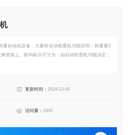
重机
机，称重自动化设备，大量程自动检重机功能说明：称重量5
箱或蜂窝箱上。喷码标示尺寸为：由自动喷墨机功能决定；
化设备材质说明：
6mm，壁厚≥1.8mm，轴芯直径Φ20mm，中心距为80
更新时间：
2024-12-05
于 5mm；
访问量：
1945