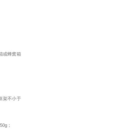
木箱或蜂窝箱
侧框架不小于
0g；