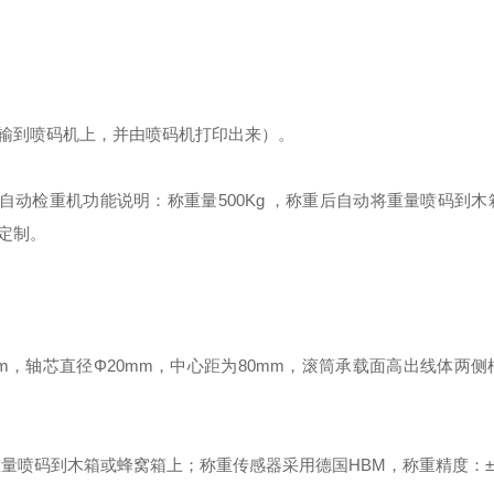
输到喷码机上，并由喷码机打印出来）。
程自动检重机功能说明：称重量500Kg ，称重后自动将重量喷码到
定制。
mm，轴芯直径Φ20mm，中心距为80mm，滚筒承载面高出线体两
量喷码到木箱或蜂窝箱上；称重传感器采用德国HBM，称重精度：±5