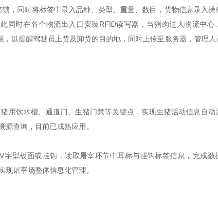
标签锁，同时将标签中录入品种、类型、重量、数目，货物信息录入操
与此同时在各个物流出入口安装RFID读写器，当猪肉进入物流中心
载终端，以提醒驾驶员上货及卸货的目的地，同时上传至服务器，管理人
、猪用饮水槽、通道门、生猪门禁等关键点，实现生猪活动信息自动
溯源查询，目前已成熟应用。
安装在V字型板面或挂钩，读取屠宰环节中耳标与挂钩标签信息，完成
实现屠宰场整体信息化管理。