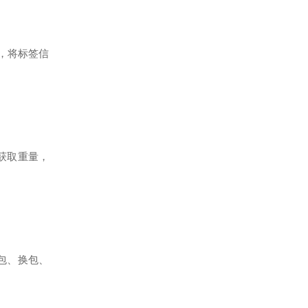
表，将标签信
获取重量，
包、换包、