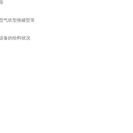
等
型气吹型推罐型等
设备的给料状况