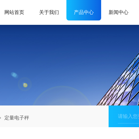
网站首页
关于我们
产品中心
新闻中心
定量电子秤