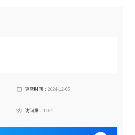
更新时间：
2024-12-05
访问量：
1154