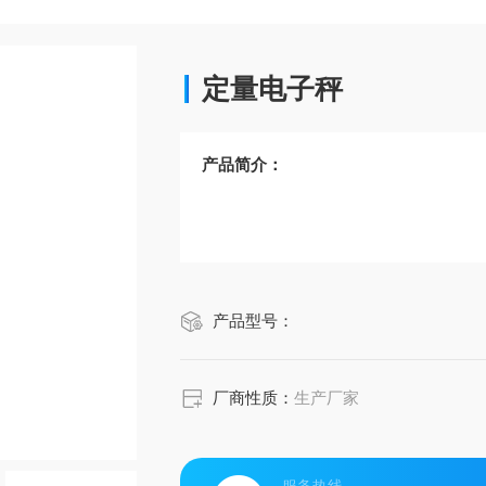
定量电子秤
产品简介：
产品型号：
厂商性质：
生产厂家