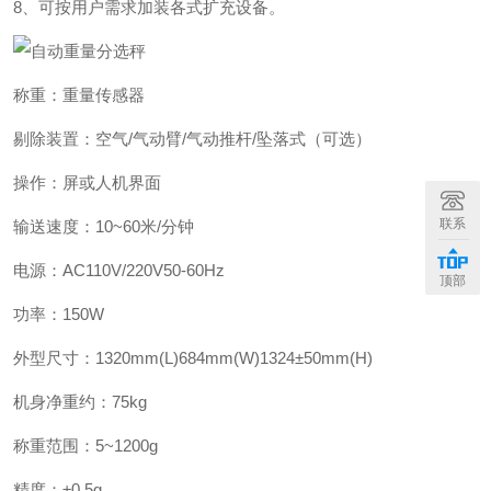
8、可按用户需求加装各式扩充设备。
称重：重量传感器
剔除装置：空气/气动臂/气动推杆/坠落式（可选）
操作：屏或人机界面
联系
输送速度：10~60米/分钟
电源：AC110V/220V50-60Hz
顶部
功率：150W
外型尺寸：1320mm(L)684mm(W)1324±50mm(H)
机身净重约：75kg
称重范围：5~1200g
精度：±0.5g