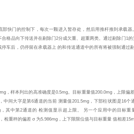
底部快门的控制下，每次一颗进入暂存处，然后用推杆推到承载器
不合格品向下传送并在剔除门2分成欠重、超重两类。通过剔除门1的
或停车后，仍停留在承载器上 的和传送通道中的所有将被强制通过剔
1mg，样本列出的高准确度是0.5mg。目标重量值200.0mg，上限偏差
颗，中间大字是第6通道的当前 测量值201.5mg，下部柱状图是16个
.0mg，其中第2通道的 检测值显示超上限。 另一个应用中的目标
mg，检重秤的偏差 σ 为5.986mg，上下限限位值与目标重量 值相差15