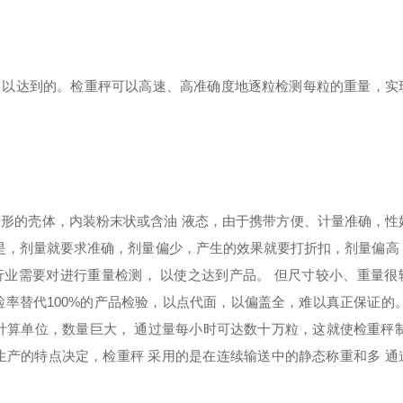
，以达到的。检重秤可以高速、高准确度地逐粒检测每粒的重量，实
筒形的壳体，内装粉末状或含油 液态，由于携带方便、计量准确，性
然是，剂量就要求准确，剂量偏少，产生的效果就要打折扣，剂量偏高
业需要对进行重量检测， 以使之达到产品。 但尺寸较小、重量很
率替代100%的产品检验，以点代面，以偏盖全，难以真正保证的。
颗粒为计算单位，数量巨大， 通过量每小时可达数十万粒，这就使检重秤
生产的特点决定，检重秤 采用的是在连续输送中的静态称重和多 通