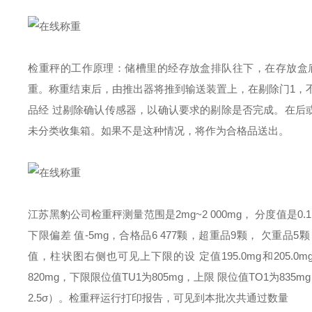
检重秤的工作原理：储槽里的经存放盒排队往下，在存放盒
重。称重结束后，由推出器将推到输送装置上，在剔除门1，
品经 过剔除确认传感器，以确认要求的剔除是否完成。在后
未分类收集箱。如果不是这种情况，将作为合格品送出。
江苏黑豹公司检重秤测量范围是2mg~2 000mg， 分度值是0.
下限偏差 值-5mg，合格品6 477颗，超重品9颗， 欠重品5
值，柱状图右侧也可见上下限的设 定值195.0mg和205
820mg，下限限位值TU1为805mg，上限 限位值TO1为835
2.5σ）。检重秤运行打印报告，可见到本批次共通过数量