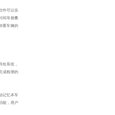
软件可以实
时间等都叠
称重车辆的
号给系统，
完成检测的
动记忆本车
功能，用户