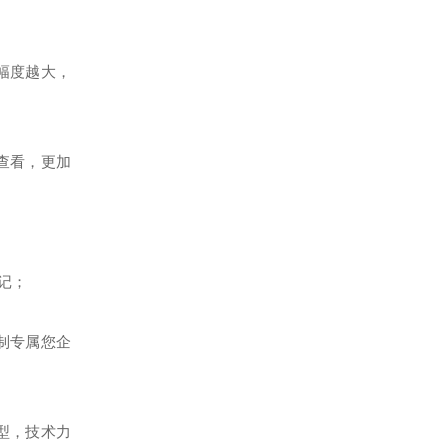
幅度越大，
查看，更加
记；
制专属您企
型，技术力