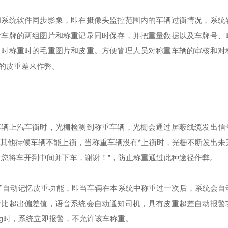
和系统软件同步影象，即在摄像头监控范围内的车辆过衡情况，系统
后车牌的两组图片和称重记录同时保存，并把重量数据以及车牌号、
当时称重时的毛重图片和皮重。方便管理人员对称重车辆的审核和对
的皮重差来作弊。
车辆上汽车衡时，光栅检测到称重车辆，光栅会通过屏蔽线缆发出信
其他待候车辆不能上衡，当称重车辆没有*上衡时，光栅不断发出未
请您将车开到中间并下车，谢谢！”，防止称重通过此种途径作弊。
加了自动记忆皮重功能，即当车辆在本系统中称重过一次后，系统会自
对比超出偏差值，语音系统会自动通知司机，具有皮重超差自动报警
0Kg时，系统立即报警，不允许该车称重。