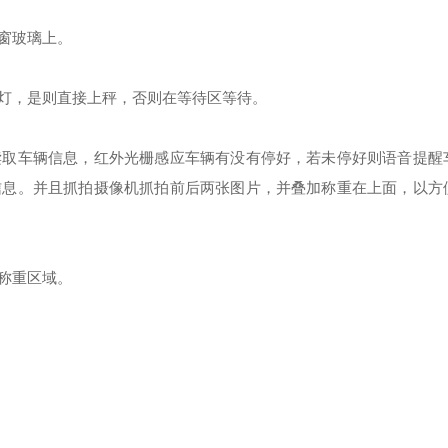
窗玻璃上。
灯，是则直接上秤，否则在等待区等待。
读取车辆信息，红外光栅感应车辆有没有停好，若未停好则语音提醒
信息。并且抓拍摄像机抓拍前后两张图片，并叠加称重在上面，以方
称重区域。