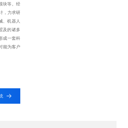
模块等。经
计，力求研
械、机器人
涩及的诸多
，形成一套科
时能为客户
统