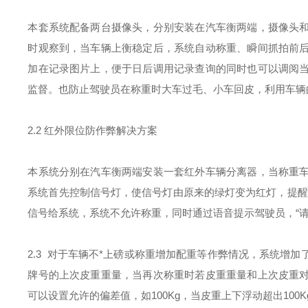
本套系统配备两台摄像头，分别安装在汽车衡两端，摄像头
时观察到，当车辆上衡稳定后，系统自动称重、瞬间抓拍前
加在记录图片上，便于日后调用记录查询的同时也可以调阅
监督。也防止驾驶员在称重时大车过毛、小车回皮，利用车辆
2.2 红外限位防作弊解决方案
本系统分别在汽车衡两端安装一套红外车辆分离器，当称重
系统首先控制信号灯，使信号灯由原来的绿灯变为红灯，提醒
信号给系统，系统不允许称重，同时通过语音提示驾驶员，“
2.3 对于车辆不*上磅或称重增加配重等作弊情况，系统增
牌号的上次皮重重量，当再次称重时若皮重重量和上次皮重
可以设置允许的偏差值，如100Kg，当皮重上下浮动超出10