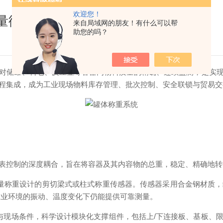
欢迎您！
量衡”，过程控制的可靠基石
来自局域网的朋友！有什么可以帮
助您的吗？
储罐、料仓、反应釜等容器内物料质量的精确、连续监测，是实现
程集成，成为工业现场物料库存管理、批次控制、安全联锁与贸易交
控制的深度耦合，旨在将容器及其内容物的总重，稳定、精确地转
量称重设计的剪切梁式或柱式称重传感器。传感器采用合金钢材质，
工业环境的振动、温度变化下仍能提供可靠测量。
现场条件，科学设计模块化支撑组件，包括上/下连接板、基板、