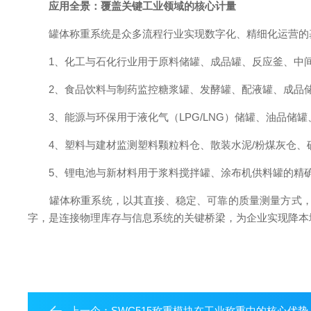
应用全景：覆盖关键工业领域的核心计量
罐体称重系统是众多流程行业实现数字化、精细化运营的
1、化工与石化行业​用于原料储罐、成品罐、反应釜、中
2、食品饮料与制药​监控糖浆罐、发酵罐、配液罐、成品储
3、能源与环保​用于液化气（LPG/LNG）储罐、油品储
4、塑料与建材​监测塑料颗粒料仓、散装水泥/粉煤灰仓、
5、锂电池与新材料​用于浆料搅拌罐、涂布机供料罐的精
罐体称重系统，以其直接、稳定、可靠的质量测量方式，为
字，是连接物理库存与信息系统的关键桥梁，为企业实现降本
上一个：
SWC515称重模块在工业称重中的核心优势