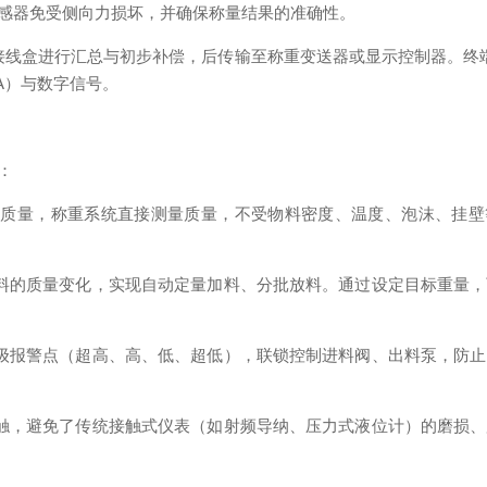
感器免受侧向力损坏，并确保称量结果的准确性。
线盒进行汇总与初步补偿，后传输至称重变送器或显示控制器。终端
A）与数字信号。
：
量，称重系统直接测量质量，不受物料密度、温度、泡沫、挂壁等因素
料的质量变化，实现自动定量加料、分批放料。通过设定目标重量，
级报警点（超高、高、低、超低），联锁控制进料阀、出料泵，防止
触，避免了传统接触式仪表（如射频导纳、压力式液位计）的磨损、