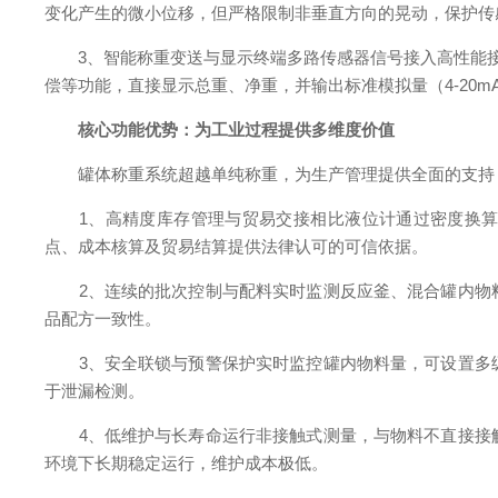
变化产生的微小位移，但严格限制非垂直方向的晃动，保护传
3、智能称重变送与显示终端​多路传感器信号接入高性能接
偿等功能，直接显示总重、净重，并输出标准模拟量（4-20m
核心功能优势：为工业过程提供多维度价值
罐体称重系统超越单纯称重，为生产管理提供全面的支持
1、高精度库存管理与贸易交接​相比液位计通过密度换算质
点、成本核算及贸易结算提供法律认可的可信依据。
2、连续的批次控制与配料​实时监测反应釜、混合罐内物
品配方一致性。
3、安全联锁与预警保护​实时监控罐内物料量，可设置多
于泄漏检测。
4、低维护与长寿命运行​非接触式测量，与物料不直接接
环境下长期稳定运行，维护成本极低。